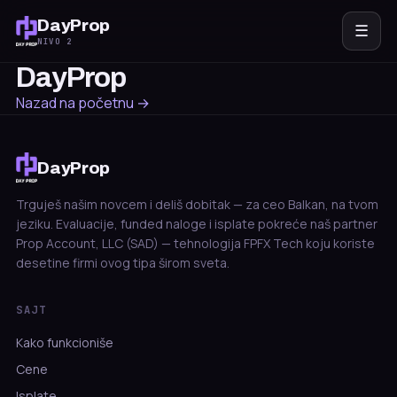
DayProp
☰
NIVO 2
DayProp
Nazad na početnu →
DayProp
Trguješ našim novcem i deliš dobitak — za ceo Balkan, na tvom
jeziku. Evaluacije, funded naloge i isplate pokreće naš partner
Prop Account, LLC (SAD) — tehnologija FPFX Tech koju koriste
desetine firmi ovog tipa širom sveta.
SAJT
Kako funkcioniše
Cene
Isplate