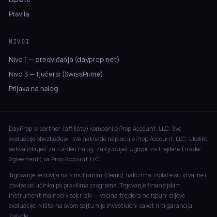
Pravila
NIVOI
Nivo 1 — predviđanja (dayprop.net)
Nivo 3 — fjučersi (SwissPrime)
Prijava na nalog
DayProp je partner (affiliate) kompanije Prop Account, LLC. Sve
evaluacije obezbeđuje i sve naknade naplaćuje Prop Account, LLC. Ukoliko
se kvalifikuješ za funded nalog, zaključuješ Ugovor za trejdere (Trader
Agreement) sa Prop Account LLC.
Trgovanje se odvija na simuliranim (demo) nalozima; isplate su stvarne i
zavise od učinka po pravilima programa. Trgovanje finansijskim
instrumentima nosi visok rizik — većina trejdera ne ispuni ciljeve
evaluacije. Ništa na ovom sajtu nije investicioni savet niti garancija
zarade.