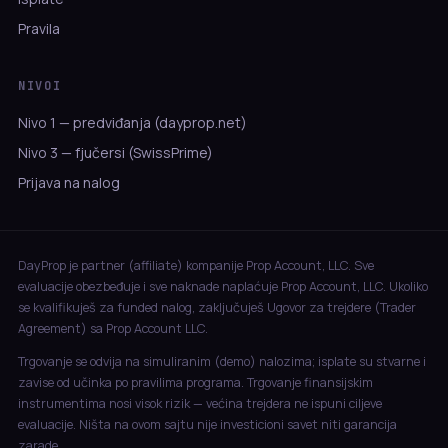
Pravila
NIVOI
Nivo 1 — predviđanja (dayprop.net)
Nivo 3 — fjučersi (SwissPrime)
Prijava na nalog
DayProp je partner (affiliate) kompanije Prop Account, LLC. Sve
evaluacije obezbeđuje i sve naknade naplaćuje Prop Account, LLC. Ukoliko
se kvalifikuješ za funded nalog, zaključuješ Ugovor za trejdere (Trader
Agreement) sa Prop Account LLC.
Trgovanje se odvija na simuliranim (demo) nalozima; isplate su stvarne i
zavise od učinka po pravilima programa. Trgovanje finansijskim
instrumentima nosi visok rizik — većina trejdera ne ispuni ciljeve
evaluacije. Ništa na ovom sajtu nije investicioni savet niti garancija
zarade.