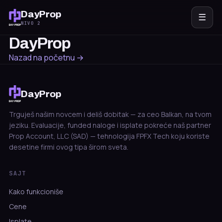
DayProp
☰
NIVO 2
DayProp
Nazad na početnu →
DayProp
Trguješ našim novcem i deliš dobitak — za ceo Balkan, na tvom
jeziku. Evaluacije, funded naloge i isplate pokreće naš partner
Prop Account, LLC (SAD) — tehnologija FPFX Tech koju koriste
desetine firmi ovog tipa širom sveta.
SAJT
Kako funkcioniše
Cene
Isplate