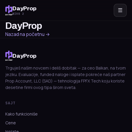
DayProp
☰
NIVO 2
DayProp
Nazad na početnu →
DayProp
Trguješ našim novcem i deliš dobitak — za ceo Balkan, na tvom
jeziku. Evaluacije, funded naloge i isplate pokreće naš partner
Prop Account, LLC (SAD) — tehnologija FPFX Tech koju koriste
desetine firmi ovog tipa širom sveta.
SAJT
Kako funkcioniše
Cene
Isplate