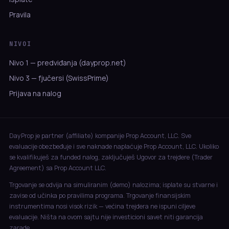
Pravila
NIVOI
Nivo 1 — predviđanja (dayprop.net)
Nivo 3 — fjučersi (SwissPrime)
Prijava na nalog
DayProp je partner (affiliate) kompanije Prop Account, LLC. Sve
evaluacije obezbeđuje i sve naknade naplaćuje Prop Account, LLC. Ukoliko
se kvalifikuješ za funded nalog, zaključuješ Ugovor za trejdere (Trader
Agreement) sa Prop Account LLC.
Trgovanje se odvija na simuliranim (demo) nalozima; isplate su stvarne i
zavise od učinka po pravilima programa. Trgovanje finansijskim
instrumentima nosi visok rizik — većina trejdera ne ispuni ciljeve
evaluacije. Ništa na ovom sajtu nije investicioni savet niti garancija
zarade.