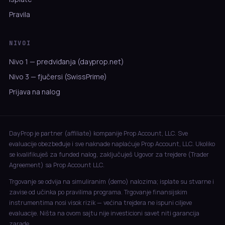
Pravila
NIVOI
Nivo 1 — predviđanja (dayprop.net)
Nivo 3 — fjučersi (SwissPrime)
Prijava na nalog
DayProp je partner (affiliate) kompanije Prop Account, LLC. Sve
evaluacije obezbeđuje i sve naknade naplaćuje Prop Account, LLC. Ukoliko
se kvalifikuješ za funded nalog, zaključuješ Ugovor za trejdere (Trader
Agreement) sa Prop Account LLC.
Trgovanje se odvija na simuliranim (demo) nalozima; isplate su stvarne i
zavise od učinka po pravilima programa. Trgovanje finansijskim
instrumentima nosi visok rizik — većina trejdera ne ispuni ciljeve
evaluacije. Ništa na ovom sajtu nije investicioni savet niti garancija
zarade.