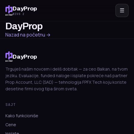
DayProp
☰
NIVO 2
DayProp
Nazad na početnu →
DayProp
Trguješ našim novcem i deliš dobitak — za ceo Balkan, na tvom
jeziku. Evaluacije, funded naloge i isplate pokreće naš partner
Prop Account, LLC (SAD) — tehnologija FPFX Tech koju koriste
desetine firmi ovog tipa širom sveta.
SAJT
Kako funkcioniše
Cene
Isplate