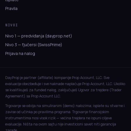
Pravila
NIVOI
Nivo 1 — predviđanja (dayprop.net)
Nivo 3 — fjučersi (SwissPrime)
Prijava na nalog
DayProp je partner (affiliate) kompanije Prop Account, LLC. Sve
evaluacije obezbeđuje i sve naknade naplaćuje Prop Account, LLC. Ukoliko
se kvalifikuješ za funded nalog, zaključuješ Ugovor za trejdere (Trader
Agreement) sa Prop Account LLC.
Trgovanje se odvija na simuliranim (demo) nalozima; isplate su stvarne i
zavise od učinka po pravilima programa. Trgovanje finansijskim
instrumentima nosi visok rizik — većina trejdera ne ispuni ciljeve
evaluacije. Ništa na ovom sajtu nije investicioni savet niti garancija
zarade.