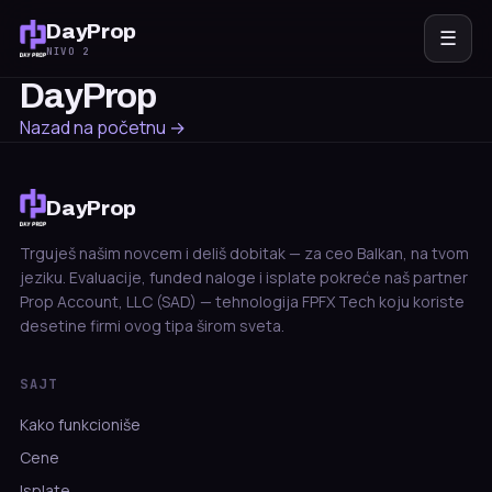
DayProp
☰
NIVO 2
DayProp
Nazad na početnu →
DayProp
Trguješ našim novcem i deliš dobitak — za ceo Balkan, na tvom
jeziku. Evaluacije, funded naloge i isplate pokreće naš partner
Prop Account, LLC (SAD) — tehnologija FPFX Tech koju koriste
desetine firmi ovog tipa širom sveta.
SAJT
Kako funkcioniše
Cene
Isplate