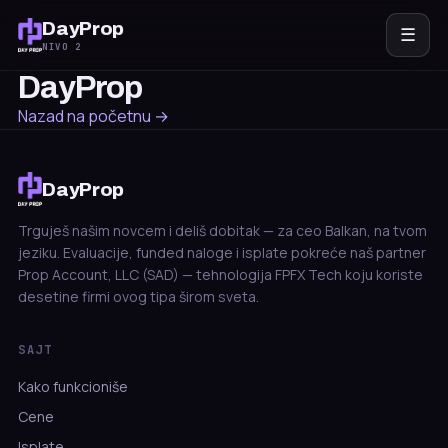
DayProp
☰
NIVO 2
DayProp
Nazad na početnu →
DayProp
Trguješ našim novcem i deliš dobitak — za ceo Balkan, na tvom
jeziku. Evaluacije, funded naloge i isplate pokreće naš partner
Prop Account, LLC (SAD) — tehnologija FPFX Tech koju koriste
desetine firmi ovog tipa širom sveta.
SAJT
Kako funkcioniše
Cene
Isplate