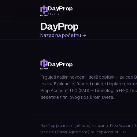
DayProp
NIVO 2
DayProp
Nazad na početnu →
DayProp
Trguješ našim novcem i deliš dobitak — za ceo B
jeziku. Evaluacije, funded naloge i isplate pokr
Prop Account, LLC (SAD) — tehnologija FPFX Tec
desetine firmi ovog tipa širom sveta.
DayProp je partner (affiliate) kompanije Prop Account, 
trejdere (Trader Agreement) sa Prop Account LLC.