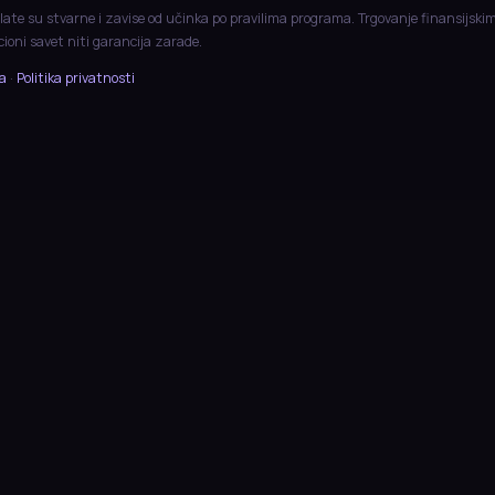
late su stvarne i zavise od učinka po pravilima programa. Trgovanje finansijski
icioni savet niti garancija zarade.
ja
·
Politika privatnosti