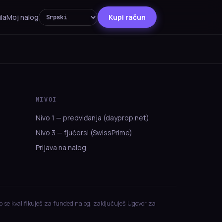
ila
Moj nalog
Kupi račun
NIVOI
Nivo 1 — predviđanja (dayprop.net)
Nivo 3 — fjučersi (SwissPrime)
Prijava na nalog
o se kvalifikuješ za funded nalog, zaključuješ Ugovor za