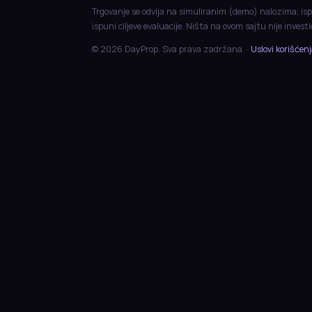
Trgovanje se odvija na simuliranim (demo) nalozima; isp
ispuni ciljeve evaluacije. Ništa na ovom sajtu nije invest
© 2026 DayProp. Sva prava zadržana. ·
Uslovi korišćen