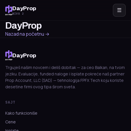
DayProp
☰
NIVO 2
DayProp
Nazad na početnu →
DayProp
Trguješ našim novcem i deliš dobitak — za ceo Balkan, na tvom
jeziku. Evaluacije, funded naloge i isplate pokreće naš partner
Prop Account, LLC (SAD) — tehnologija FPFX Tech koju koriste
desetine firmi ovog tipa širom sveta.
SAJT
Kako funkcioniše
Cene
Isplate