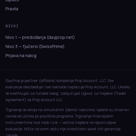
Pravila
NIVOI
Nivo 1 — predviđanja (dayprop.net)
Nivo 3 — fjučersi (SwissPrime)
Prijava na nalog
DayProp je partner (affiliate) kompanije Prop Account, LLC. Sve
evaluacije obezbeđuje i sve naknade naplaćuje Prop Account, LLC. Ukoliko
se kvalifikuješ za funded nalog, zaključuješ Ugovor za trejdere (Trader
Agreement) sa Prop Account LLC.
Trgovanje se odvija na simuliranim (demo) nalozima; isplate su stvarne i
zavise od učinka po pravilima programa. Trgovanje finansijskim
instrumentima nosi visok rizik — većina trejdera ne ispuni ciljeve
evaluacije. Ništa na ovom sajtu nije investicioni savet niti garancija
zarade.