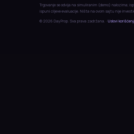
Trgovanje se odvija na simuliranim (demo) nalozima; isp
ispuni ciljeve evaluacije. Ništa na ovom sajtu nije invest
© 2026 DayProp. Sva prava zadržana. ·
Uslovi korišćen