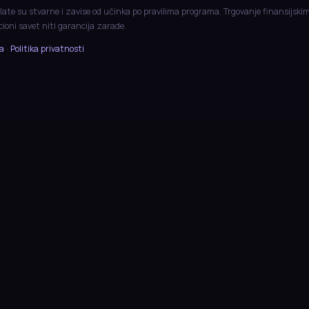
late su stvarne i zavise od učinka po pravilima programa. Trgovanje finansijski
icioni savet niti garancija zarade.
ja
·
Politika privatnosti