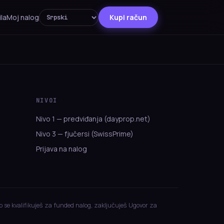
ila
Moj nalog
Kupi račun
NIVOI
Nivo 1 — predviđanja (dayprop.net)
Nivo 3 — fjučersi (SwissPrime)
Prijava na nalog
o se kvalifikuješ za funded nalog, zaključuješ Ugovor za