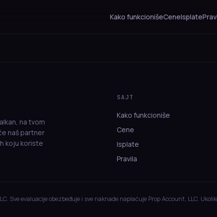
Kako funkcioniše
Cene
Isplate
Prav
SAJT
Kako funkcioniše
alkan, na tvom
Cene
eće naš partner
h koju koriste
Isplate
Pravila
LLC. Sve evaluacije obezbeđuje i sve naknade naplaćuje Prop Account, LLC. Ukolik