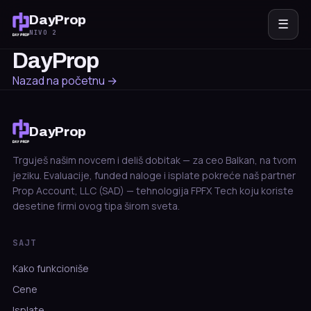
DayProp
☰
NIVO 2
DayProp
Nazad na početnu →
DayProp
Trguješ našim novcem i deliš dobitak — za ceo Balkan, na tvom
jeziku. Evaluacije, funded naloge i isplate pokreće naš partner
Prop Account, LLC (SAD) — tehnologija FPFX Tech koju koriste
desetine firmi ovog tipa širom sveta.
SAJT
Kako funkcioniše
Cene
Isplate