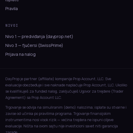
Pravila
NIVOI
Nivo 1 — predviđanja (dayprop.net)
Nivo 3 — fjučersi (SwissPrime)
Prijava na nalog
DayProp je partner (affiliate) kompanije Prop Account, LLC. Sve
evaluacije obezbeđuje i sve naknade naplaćuje Prop Account, LLC. Ukoliko
se kvalifikuješ za funded nalog, zaključuješ Ugovor za trejdere (Trader
Agreement) sa Prop Account LLC.
Trgovanje se odvija na simuliranim (demo) nalozima; isplate su stvarne i
zavise od učinka po pravilima programa. Trgovanje finansijskim
instrumentima nosi visok rizik — većina trejdera ne ispuni ciljeve
evaluacije. Ništa na ovom sajtu nije investicioni savet niti garancija
zarade.