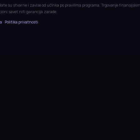
late su stvarne i zavise od učinka po pravilima programa. Trgovanje finansijski
icioni savet niti garancija zarade.
ja
·
Politika privatnosti