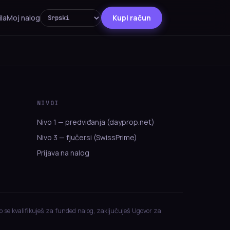
ila
Moj nalog
Kupi račun
NIVOI
Nivo 1 — predviđanja (dayprop.net)
Nivo 3 — fjučersi (SwissPrime)
Prijava na nalog
o se kvalifikuješ za funded nalog, zaključuješ Ugovor za