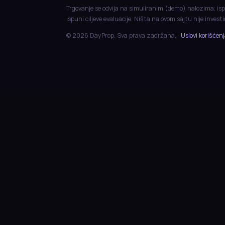
Trgovanje se odvija na simuliranim (demo) nalozima; isp
ispuni ciljeve evaluacije. Ništa na ovom sajtu nije invest
© 2026 DayProp. Sva prava zadržana. ·
Uslovi korišćen