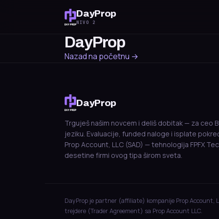
DayProp
NIVO 2
DayProp
Nazad na početnu →
DayProp
Trguješ našim novcem i deliš dobitak — za ceo B
jeziku. Evaluacije, funded naloge i isplate pokr
Prop Account, LLC (SAD) — tehnologija FPFX Tec
desetine firmi ovog tipa širom sveta.
DayProp je partner (affiliate) kompanije Prop Account, 
trejdere (Trader Agreement) sa Prop Account LLC.