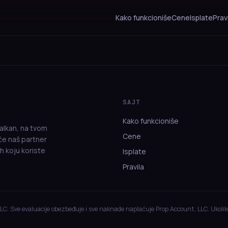
Kako funkcioniše
Cene
Isplate
Prav
SAJT
Kako funkcioniše
alkan, na tvom
Cene
eće naš partner
h koju koriste
Isplate
Pravila
LLC. Sve evaluacije obezbeđuje i sve naknade naplaćuje Prop Account, LLC. Ukolik