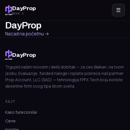
DayProp
☰
NIVO 2
DayProp
Nazad na početnu →
DayProp
Trguješ našim novcem i deliš dobitak — za ceo Balkan, na tvom
jeziku. Evaluacije, funded naloge i isplate pokreće naš partner
Prop Account, LLC (SAD) — tehnologija FPFX Tech koju koriste
desetine firmi ovog tipa širom sveta.
SAJT
Kako funkcioniše
Cene
Isplate