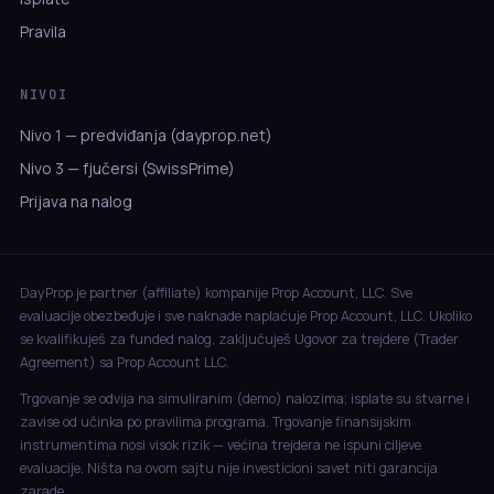
Pravila
NIVOI
Nivo 1 — predviđanja (dayprop.net)
Nivo 3 — fjučersi (SwissPrime)
Prijava na nalog
DayProp je partner (affiliate) kompanije Prop Account, LLC. Sve
evaluacije obezbeđuje i sve naknade naplaćuje Prop Account, LLC. Ukoliko
se kvalifikuješ za funded nalog, zaključuješ Ugovor za trejdere (Trader
Agreement) sa Prop Account LLC.
Trgovanje se odvija na simuliranim (demo) nalozima; isplate su stvarne i
zavise od učinka po pravilima programa. Trgovanje finansijskim
instrumentima nosi visok rizik — većina trejdera ne ispuni ciljeve
evaluacije. Ništa na ovom sajtu nije investicioni savet niti garancija
zarade.