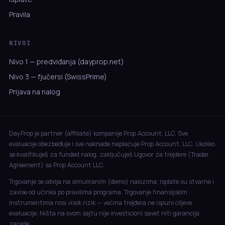
Pravila
NIVOI
Nivo 1 — predviđanja (dayprop.net)
Nivo 3 — fjučersi (SwissPrime)
Prijava na nalog
DayProp je partner (affiliate) kompanije Prop Account, LLC. Sve
evaluacije obezbeđuje i sve naknade naplaćuje Prop Account, LLC. Ukoliko
se kvalifikuješ za funded nalog, zaključuješ Ugovor za trejdere (Trader
Agreement) sa Prop Account LLC.
Trgovanje se odvija na simuliranim (demo) nalozima; isplate su stvarne i
zavise od učinka po pravilima programa. Trgovanje finansijskim
instrumentima nosi visok rizik — većina trejdera ne ispuni ciljeve
evaluacije. Ništa na ovom sajtu nije investicioni savet niti garancija
zarade.