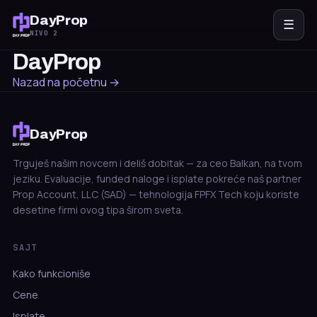
DayProp
☰
NIVO 2
DayProp
Nazad na početnu →
DayProp
Trguješ našim novcem i deliš dobitak — za ceo Balkan, na tvom
jeziku. Evaluacije, funded naloge i isplate pokreće naš partner
Prop Account, LLC (SAD) — tehnologija FPFX Tech koju koriste
desetine firmi ovog tipa širom sveta.
SAJT
Kako funkcioniše
Cene
Isplate