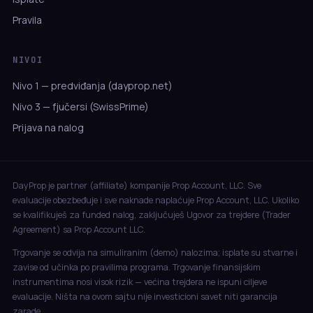
Pravila
NIVOI
Nivo 1 — predviđanja (dayprop.net)
Nivo 3 — fjučersi (SwissPrime)
Prijava na nalog
DayProp je partner (affiliate) kompanije Prop Account, LLC. Sve
evaluacije obezbeđuje i sve naknade naplaćuje Prop Account, LLC. Ukoliko
se kvalifikuješ za funded nalog, zaključuješ Ugovor za trejdere (Trader
Agreement) sa Prop Account LLC.
Trgovanje se odvija na simuliranim (demo) nalozima; isplate su stvarne i
zavise od učinka po pravilima programa. Trgovanje finansijskim
instrumentima nosi visok rizik — većina trejdera ne ispuni ciljeve
evaluacije. Ništa na ovom sajtu nije investicioni savet niti garancija
zarade.