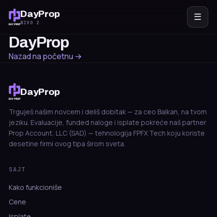
DayProp
☰
NIVO 2
DayProp
Nazad na početnu →
DayProp
Trguješ našim novcem i deliš dobitak — za ceo Balkan, na tvom
jeziku. Evaluacije, funded naloge i isplate pokreće naš partner
Prop Account, LLC (SAD) — tehnologija FPFX Tech koju koriste
desetine firmi ovog tipa širom sveta.
SAJT
Kako funkcioniše
Cene
Isplate