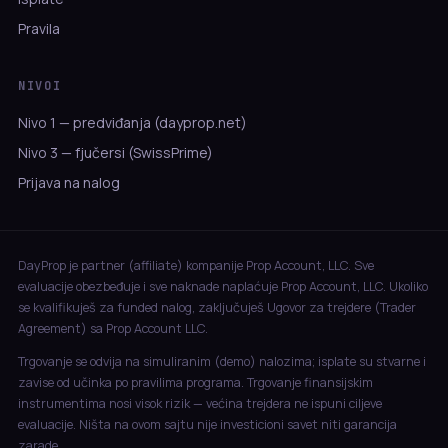
Pravila
NIVOI
Nivo 1 — predviđanja (dayprop.net)
Nivo 3 — fjučersi (SwissPrime)
Prijava na nalog
DayProp je partner (affiliate) kompanije Prop Account, LLC. Sve
evaluacije obezbeđuje i sve naknade naplaćuje Prop Account, LLC. Ukoliko
se kvalifikuješ za funded nalog, zaključuješ Ugovor za trejdere (Trader
Agreement) sa Prop Account LLC.
Trgovanje se odvija na simuliranim (demo) nalozima; isplate su stvarne i
zavise od učinka po pravilima programa. Trgovanje finansijskim
instrumentima nosi visok rizik — većina trejdera ne ispuni ciljeve
evaluacije. Ništa na ovom sajtu nije investicioni savet niti garancija
zarade.