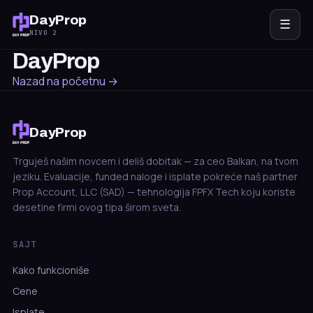
DayProp
☰
NIVO 2
DayProp
Nazad na početnu →
DayProp
Trguješ našim novcem i deliš dobitak — za ceo Balkan, na tvom
jeziku. Evaluacije, funded naloge i isplate pokreće naš partner
Prop Account, LLC (SAD) — tehnologija FPFX Tech koju koriste
desetine firmi ovog tipa širom sveta.
SAJT
Kako funkcioniše
Cene
Isplate